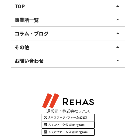
TOP
arrow_drop_up
リハスワーク
事業所一覧
arrow_drop_up
リハスファーム
関東エリア
コラム・ブログ
arrow_drop_up
東北エリア
事業所ブログ
その他
arrow_drop_up
甲信越エリア
ご利用者様の声
お知らせ
お問い合わせ
arrow_drop_up
北陸エリア
お役立ちコラム
よくある質問
資料請求
東海エリア
見学・相談
関西エリア
運営元：株式会社リハス
四国・九州エリア
リハスワーク･ファーム公式X
リハスワーク公式Instgram
リハスファーム公式Instgram