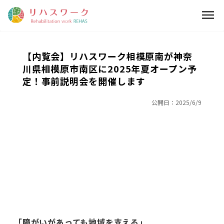
menu
【内覧会】リハスワーク相模原南が神奈
川県相模原市南区に2025年夏オープン予
定！事前説明会を開催します
公開日：
2025/6/9
｢障がいがあっても地域を支える｣