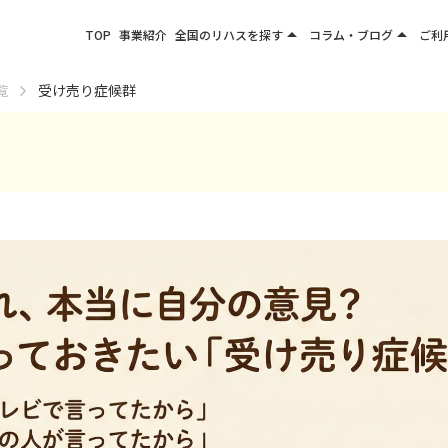
arrow_drop_up
arrow_drop_up
TOP
事業紹介
全国のリハスを探す
コラム・ブログ
ご利
関東エリア
お役立ちコラム
覧
受け売り症候群
東北エリア
事業所ブログ
甲信越エリア
北陸エリア
東海エリア
関西エリア
四国・九州エリア