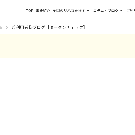
arrow_drop_up
arrow_drop_up
TOP
事業紹介
全国のリハスを探す
コラム・ブログ
ご利
関東エリア
お役立ちコラム
覧
ご利用者様ブログ【タータンチェック】
東北エリア
事業所ブログ
甲信越エリア
北陸エリア
東海エリア
関西エリア
四国・九州エリア