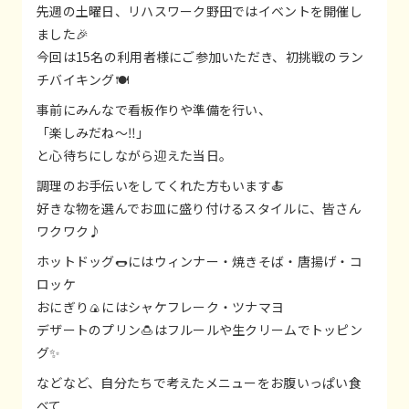
先週の土曜日、リハスワーク野田ではイベントを開催し
ました🎉
今回は15名の利用者様にご参加いただき、初挑戦のラン
チバイキング🍽️
事前にみんなで看板作りや準備を行い、
「楽しみだね～‼️」
と心待ちにしながら迎えた当日。
調理のお手伝いをしてくれた方もいます🍝
好きな物を選んでお皿に盛り付けるスタイルに、皆さん
ワクワク♪
ホットドッグ🌭にはウィンナー・焼きそば・唐揚げ・コ
ロッケ
おにぎり🍙にはシャケフレーク・ツナマヨ
デザートのプリン🍮はフルールや生クリームでトッピン
グ✨
などなど、自分たちで考えたメニューをお腹いっぱい食
べて