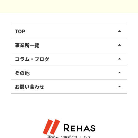
TOP
arrow_drop_up
リハスワーク
事業所一覧
arrow_drop_up
リハスファーム
関東エリア
コラム・ブログ
arrow_drop_up
東北エリア
事業所ブログ
その他
arrow_drop_up
甲信越エリア
ご利用者様の声
お知らせ
お問い合わせ
arrow_drop_up
北陸エリア
お役立ちコラム
よくある質問
資料請求
東海エリア
見学・相談
関西エリア
運営元：株式会社リハス