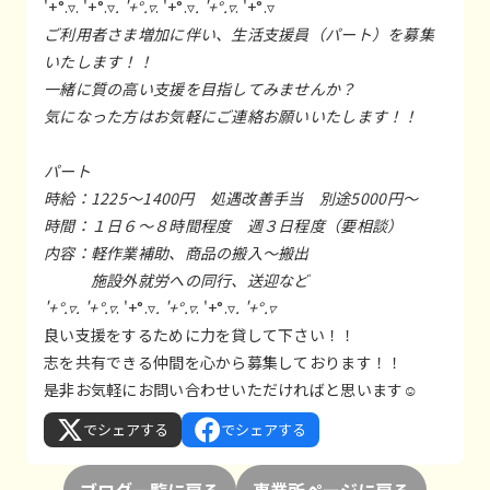
'+°.▿. '+°.▿
. '+°.▿
. '+°.▿
. '+°.▿
. '+°.▿
ご利用者さま増加に伴い、生活支援員（パート）を募集
いたします！！
一緒に質の高い支援を目指してみませんか？
気になった方はお気軽にご連絡お願いいたします！！
パート
時給：1225～1400円 処遇改善手当 別途5000円～
時間：１日６～８時間程度 週３日程度（要相談）
内容：軽作業補助、商品の搬入～搬出
施設外就労への同行、送迎など
'+°.▿. '+°.▿
. '+°.▿
. '+°.▿
. '+°.▿
. '+°.▿
良い支援をするために力を貸して下さい！！
志を共有できる仲間を心から募集しております！！
是非お気軽にお問い合わせいただければと思います☺
でシェアする
でシェアする
ブログ一覧に戻る
事業所ページに戻る