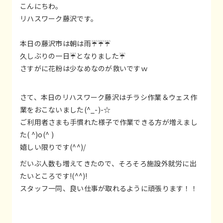
こんにちわ。
リハスワーク藤沢です。
本日の藤沢市は朝は雨☔☔☔
久しぶりの一日☔となりました☔
さすがに花粉は少なめなのが救いですｗ
さて、本日のリハスワーク藤沢はチラシ作業＆ウェス作
業をおこないました(^_-)-☆
ご利用者さまも手慣れた様子で作業できる方が増えまし
た( ^)o(^ )
嬉しい限りです(^^)/
だいぶ人数も増えてきたので、そろそろ施設外就労に出
たいところです!(^^)!
スタッフ一同、良い仕事が取れるように頑張ります！！