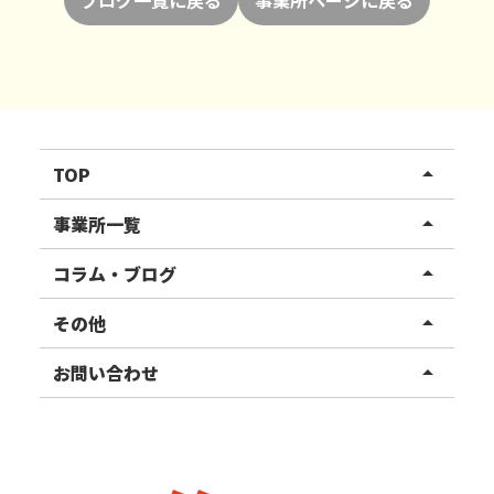
TOP
arrow_drop_up
リハスワーク
事業所一覧
arrow_drop_up
リハスファーム
関東エリア
コラム・ブログ
arrow_drop_up
東北エリア
事業所ブログ
その他
arrow_drop_up
甲信越エリア
ご利用者様の声
お知らせ
お問い合わせ
arrow_drop_up
北陸エリア
お役立ちコラム
よくある質問
資料請求
東海エリア
見学・相談