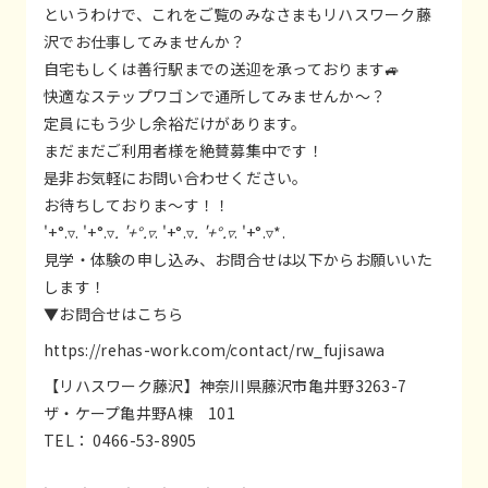
というわけで、これをご覧のみなさまもリハスワーク藤
沢でお仕事してみませんか？
自宅もしくは善行駅までの送迎を承っております🚙
快適なステップワゴンで通所してみませんか～？
定員にもう少し余裕だけがあります。
まだまだご利用者様を絶賛募集中です！
是非お気軽にお問い合わせください。
お待ちしておりま～す！！
'+°.▿. '+°.▿
. '+°.▿
. '+°.▿
. '+°.▿
. '+°.▿*.
見学・体験の申し込み、お問合せは以下からお願いいた
します！
▼お問合せはこちら
https://rehas-work.com/contact/rw_fujisawa
【リハスワーク藤沢】神奈川県藤沢市亀井野3263-7
ザ・ケープ亀井野A棟 101
TEL： 0466-53-8905