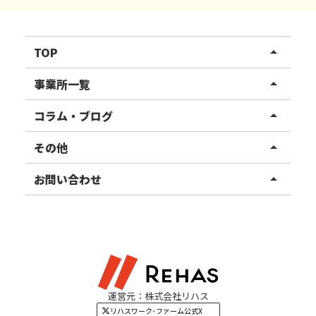
TOP
arrow_drop_up
リハスワーク
事業所一覧
arrow_drop_up
リハスファーム
関東エリア
コラム・ブログ
arrow_drop_up
東北エリア
事業所ブログ
その他
arrow_drop_up
甲信越エリア
ご利用者様の声
お知らせ
お問い合わせ
arrow_drop_up
北陸エリア
お役立ちコラム
よくある質問
資料請求
東海エリア
見学・相談
関西エリア
運営元：株式会社リハス
四国・九州エリア
リハスワーク･ファーム公式X