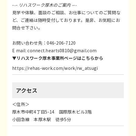
-
-
-
リハスワーク厚木のご案内 -
-
-
見学や体験、面談のご相談、お仕事についてのご質問な
ど、ご連絡は随時受付しております。是非、お気軽にお
問合せ下さい。
お問い合わせ先：046-206-7120
E mail:
connect.hearts0810@gmail.com
▼リハスワーク厚木事業所ページは
こちらから
https://rehas-work.com/work/rw_atsugi
アクセス
＜住所＞
厚木市中町4丁目5-14 国際厚木ビル3階
小田急線 本厚木駅 徒歩5分