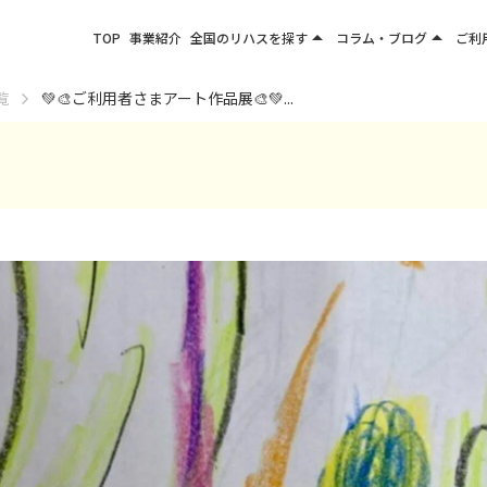
arrow_drop_up
arrow_drop_up
TOP
事業紹介
全国のリハスを探す
コラム・ブログ
ご利
関東エリア
お役立ちコラム
覧
💚🎨ご利用者さまアート作品展🎨💚...
東北エリア
事業所ブログ
甲信越エリア
北陸エリア
東海エリア
関西エリア
四国・九州エリア