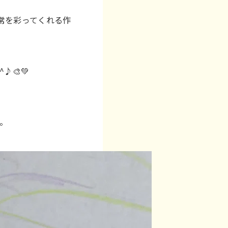
常を彩ってくれる作
🎨💚
。