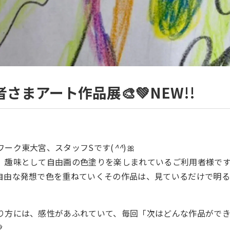
者さまアート作品展🎨💚NEW!!
ワーク東大宮、スタッフSです(
^^
)🎀
、趣味として自由画の色塗りを楽しまれているご利用者様です
自由な発想で色を重ねていくその作品は、見ているだけで明
り方には、感性があふれていて、毎回「次はどんな作品がで
