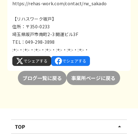
https://rehas-work.com/contact/rw_sakado
【リハスワーク坂戸】
住所：〒350-0233
埼玉県坂戸市南町2-3 開運ビル3F
TEL：049-298-3898
:+:-・:+:-・:+:-・:+:-・:+:-・:+:-・:+:-・
でシェアする
でシェアする
ブログ一覧に戻る
事業所ページに戻る
TOP
arrow_drop_up