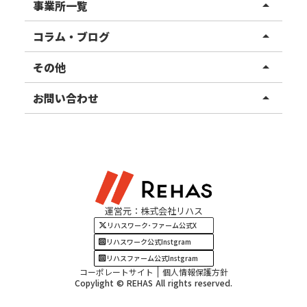
リハスワーク
事業所一覧
arrow_drop_up
リハスファーム
関東エリア
コラム・ブログ
arrow_drop_up
東北エリア
事業所ブログ
その他
arrow_drop_up
甲信越エリア
ご利用者様の声
お知らせ
お問い合わせ
arrow_drop_up
北陸エリア
お役立ちコラム
よくある質問
資料請求
東海エリア
見学・相談
関西エリア
運営元：株式会社リハス
四国・九州エリア
リハスワーク･ファーム公式X
リハスワーク公式Instgram
リハスファーム公式Instgram
コーポレートサイト
個人情報保護方針
Copylight © REHAS All rights reserved.