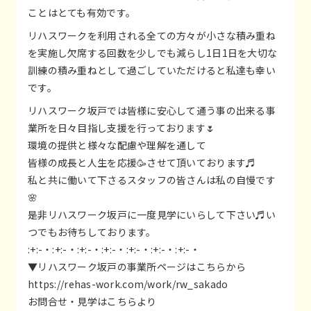
ことはとても有効です。
リハスワークを利用される全ての方々が小さな積み重ね
を実施し欠席する回数を少しでも減らし1日1日を大切な
訓練の積み重ねとして過ごしていただけると私達も幸い
です。
リハスワーク坂戸では皆様に安心して通う事の出来る事
業所を日々目指し支援を行っております🌷
環境の提供と様々な配慮や理解を通して
皆様の成長と人生を応援🥳させて頂いております♬
私と共に働いて下さるスタッフの皆さんは私の自慢です
🌸
是非リハスワーク坂戸に一度見学にいらして下さい♬い
つでもお待ちしております。
:+:-・:+:-・:+:-・:+:-・:+:-・:+:-・:+:-・
▼リハスワーク坂戸の事業所ページはこちらから
https://rehas-work.com/work/rw_sakado
お問合せ・見学はこちらより