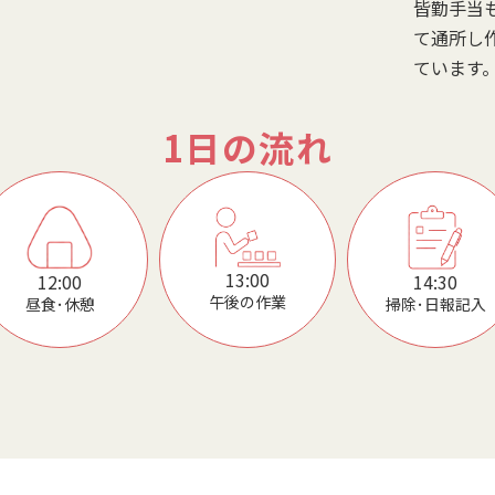
皆勤手当
て通所し
ています
1日の流れ
13:00
14:30
12:00
午後の作業
掃除･日報記入
昼食･休憩