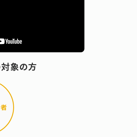
の対象の方
い者