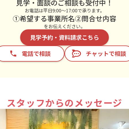
見学・面談のご相談も受付中！
お電話は平日9:00～17:00で承ります。
①希望する事業所名②問合せ内容
をお伝えください。
見学予約・資料請求こちら
電話で相談
チャットで相談
phone
スタッフからのメッセージ