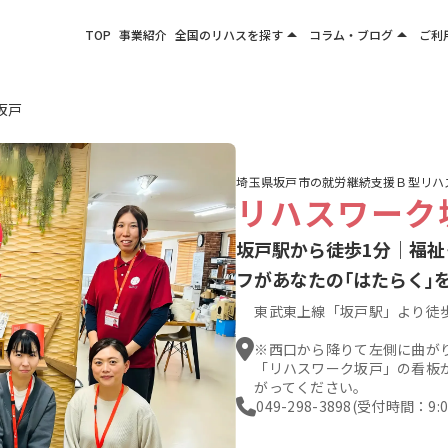
arrow_drop_up
arrow_drop_up
TOP
事業紹介
全国のリハスを探す
コラム・ブログ
ご利
関東エリア
お役立ちコラム
東北エリア
事業所ブログ
坂戸
甲信越エリア
北陸エリア
埼玉県坂戸市の就労継続支援Ｂ型リハ
東海エリア
リハスワーク
関西エリア
坂戸駅から徒歩1分｜福祉
四国・九州エリア
フがあなたの｢はたらく｣
東武東上線「坂戸駅」より徒
※西口から降りて左側に曲が
「リハスワーク坂戸」の看板
がってください。
049-298-3898
(受付時間：9:00