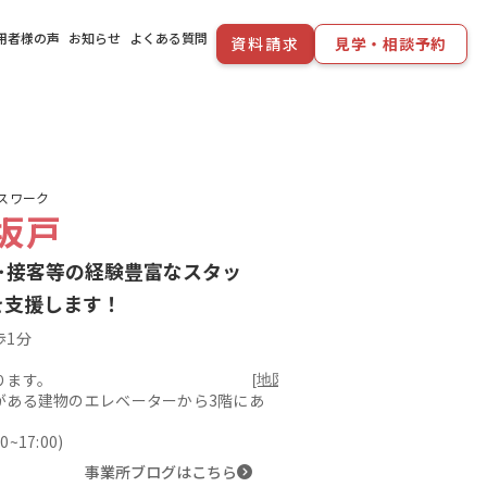
用者様の声
お知らせ
よくある質問
資料請求
見学・相談予約
スワーク
坂戸
･接客等の経験豊富なスタッ
を支援します！
歩1分
ります。
[地図を見る]
がある建物のエレベーターから3階にあ
~17:00)
事業所ブログはこちら