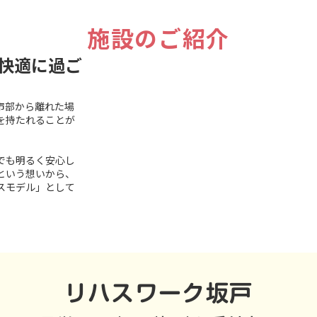
施設のご紹介
快適に過ご
市部から離れた場
keyboard_arrow_left
play_arrow
keyboard_arrow_right
を持たれることが
でも明るく安心し
という想いから、
スモデル」として
リハスワーク坂戸