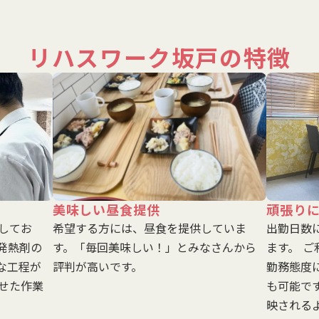
リハスワーク坂戸の特徴
美味しい昼食提供
頑張り
してお
希望する方には、昼食を提供していま
出勤日数
発熱剤の
す。「毎回美味しい！」とみなさんから
ます。 
な工程が
評判が高いです。
勤務態度
せた作業
も可能で
映される