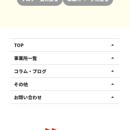
TOP
arrow_drop_up
リハスワーク
事業所一覧
arrow_drop_up
リハスファーム
関東エリア
コラム・ブログ
arrow_drop_up
東北エリア
事業所ブログ
その他
arrow_drop_up
甲信越エリア
ご利用者様の声
お知らせ
お問い合わせ
arrow_drop_up
北陸エリア
お役立ちコラム
よくある質問
資料請求
東海エリア
見学・相談