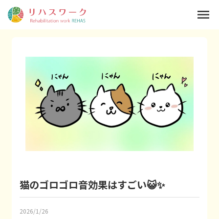
menu
猫のゴロゴロ音効果はすごい😺✨
2026/1/26