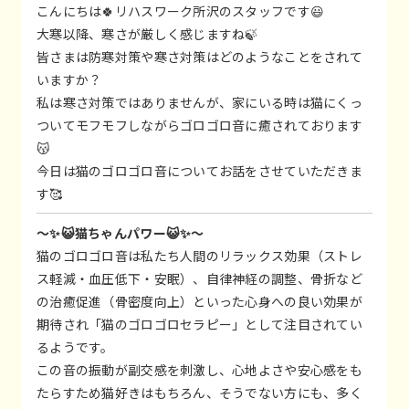
こんにちは🍀リハスワーク所沢のスタッフです😃
大寒以降、寒さが厳しく感じますね🍃
皆さまは防寒対策や寒さ対策はどのようなことをされて
いますか？
私は寒さ対策ではありませんが、家にいる時は猫にくっ
ついてモフモフしながらゴロゴロ音に癒されております
😽
今日は猫のゴロゴロ音についてお話をさせていただきま
す🥰
～✨😺猫ちゃんパワー😺✨～
猫のゴロゴロ音は私たち人間のリラックス効果（ストレ
ス軽減・血圧低下・安眠）、自律神経の調整、骨折など
の治癒促進（骨密度向上）といった心身への良い効果が
期待され「猫のゴロゴロセラピー」として注目されてい
るようです。
この音の振動が副交感を刺激し、心地よさや安心感をも
たらすため猫好きはもちろん、そうでない方にも、多く