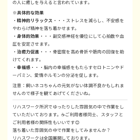
の人に癒しを与えると言われています。
※具体的な効果
・
精神的リラックス
・・・ストレスを減らし、不安感を
やわらげ精神を落ち着かせます。
・
身体的効果
・・・副交感神経を優位にして心拍数や血
圧を安定させます。
・
治癒力促進
・・・骨密度を高め骨折や筋肉の回復を助
けてくれます。
・
幸福感
・・・脳内の幸福感をもたらすセロトニンやド
ーパミン、愛情ホルモンの分泌を促します。
注意：飼いネコちゃんの元気がない体調不良かもしれま
せんので様子を観てあげてくださいね。
リハスワーク所沢でゆったりした雰囲気の中で作業をし
ていただいております。☕ご利用者様同士、スタッフと
ご利用者様の関係性もいいです😊
落ち着いた雰囲気の中で作業をしてみませんか？
リハスワークは全国展開しております。