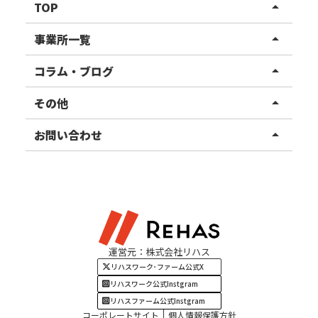
TOP
arrow_drop_up
リハスワーク
事業所一覧
arrow_drop_up
リハスファーム
関東エリア
コラム・ブログ
arrow_drop_up
東北エリア
事業所ブログ
その他
arrow_drop_up
甲信越エリア
ご利用者様の声
お知らせ
お問い合わせ
arrow_drop_up
北陸エリア
お役立ちコラム
よくある質問
資料請求
東海エリア
見学・相談
関西エリア
運営元：株式会社リハス
四国・九州エリア
リハスワーク･ファーム公式X
リハスワーク公式Instgram
リハスファーム公式Instgram
コーポレートサイト
個人情報保護方針