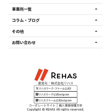
リハスワーク
事業所一覧
arrow_drop_up
リハスファーム
関東エリア
コラム・ブログ
arrow_drop_up
東北エリア
事業所ブログ
その他
arrow_drop_up
甲信越エリア
ご利用者様の声
お知らせ
お問い合わせ
arrow_drop_up
北陸エリア
お役立ちコラム
よくある質問
資料請求
東海エリア
見学・相談
関西エリア
運営元：株式会社リハス
四国・九州エリア
リハスワーク･ファーム公式X
リハスワーク公式Instgram
リハスファーム公式Instgram
コーポレートサイト
個人情報保護方針
Copylight © REHAS All rights reserved.