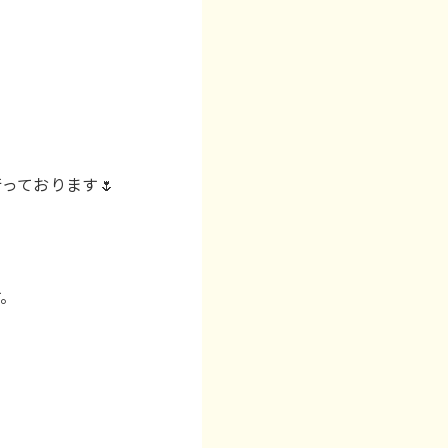
っております🌷
。