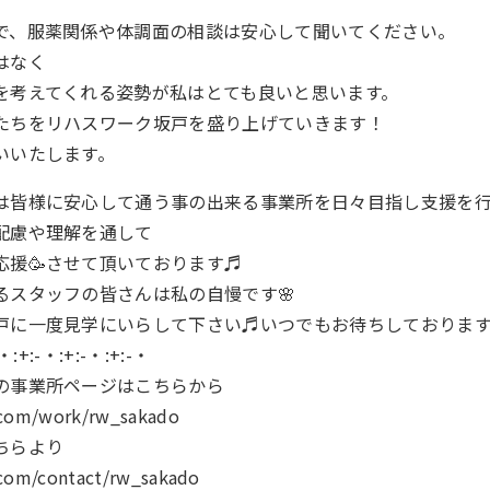
で、服薬関係や体調面の相談は安心して聞いてください。
はなく
を考えてくれる姿勢が私はとても良いと思います。
たちをリハスワーク坂戸を盛り上げていきます！
いいたします。
は皆様に安心して通う事の出来る事業所を日々目指し支援を行
配慮や理解を通して
応援🥳させて頂いております♬
るスタッフの皆さんは私の自慢です🌸
戸に一度見学にいらして下さい♬いつでもお待ちしております
-・:+:-・:+:-・:+:-・
の事業所ページはこちらから
k.com/work/rw_sakado
ちらより
.com/contact/rw_sakado