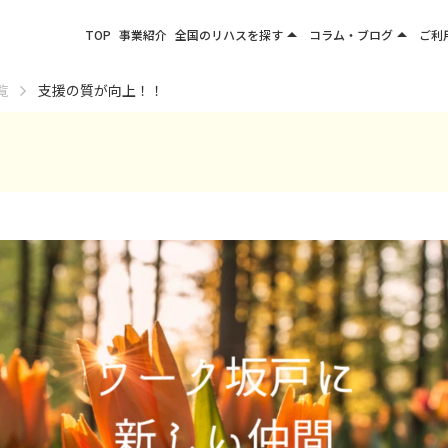
arrow_drop_up
arrow_drop_up
TOP
事業紹介
全国のリハスを探す
コラム・ブログ
ご利
関東エリア
お役立ちコラム
覧
支援の質が向上！！
東北エリア
事業所ブログ
甲信越エリア
北陸エリア
東海エリア
関西エリア
四国・九州エリア