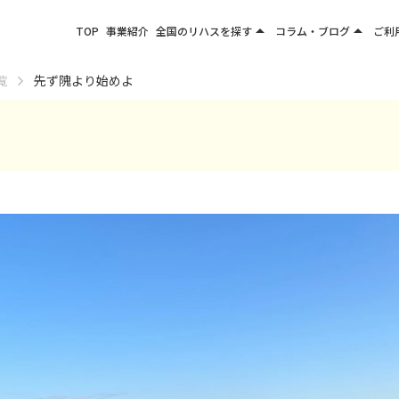
arrow_drop_up
arrow_drop_up
TOP
事業紹介
全国のリハスを探す
コラム・ブログ
ご利
関東エリア
お役立ちコラム
覧
先ず隗より始めよ
東北エリア
事業所ブログ
甲信越エリア
北陸エリア
東海エリア
関西エリア
四国・九州エリア