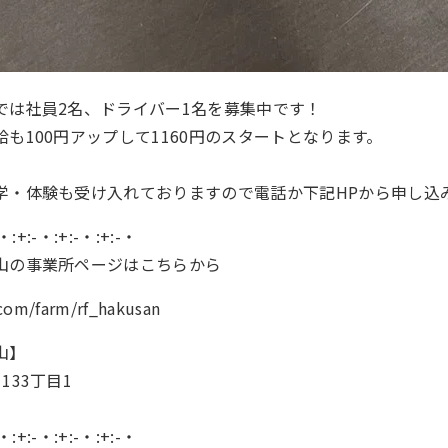
では社員2名、ドライバー1名を募集中です！
も100円アップして1160円のスタートとなります。
学・体験も受け入れておりますので電話か下記HPから申し込
-・:+:-・:+:-・:+:-・
山の事業所ページはこちらから
.com/farm/rf_hakusan
山】
133丁目1
-・:+:-・:+:-・:+:-・