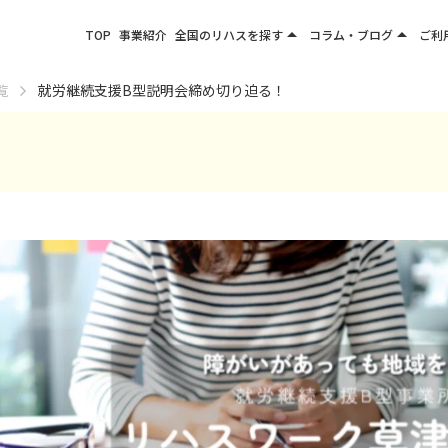
arrow_drop_up
arrow_drop_up
TOP
事業紹介
全国のリハスを探す
コラム・ブログ
ご利
関東エリア
お役立ちコラム
覧
就労継続支援B型説明会締め切り迫る！
東北エリア
事業所ブログ
甲信越エリア
北陸エリア
東海エリア
関西エリア
四国・九州エリア