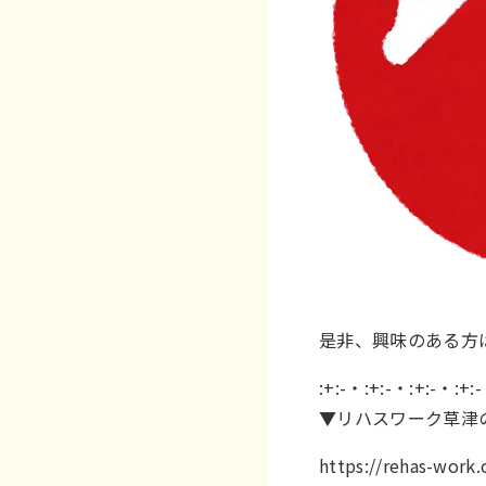
是非、興味のある方
:+:-・:+:-・:+:-・:+:
▼リハスワーク草津
https://rehas-work