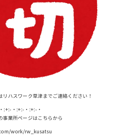
はリハスワーク草津までご連絡ください！
-・:+:-・:+:-・:+:-・
の事業所ページはこちらから
.com/work/rw_kusatsu