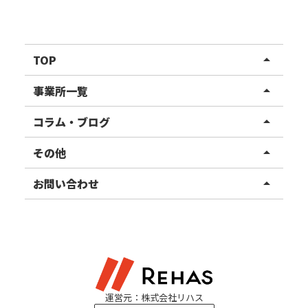
TOP
arrow_drop_up
リハスワーク
事業所一覧
arrow_drop_up
リハスファーム
関東エリア
コラム・ブログ
arrow_drop_up
東北エリア
事業所ブログ
その他
arrow_drop_up
甲信越エリア
ご利用者様の声
お知らせ
お問い合わせ
arrow_drop_up
北陸エリア
お役立ちコラム
よくある質問
資料請求
東海エリア
見学・相談
関西エリア
運営元：株式会社リハス
四国・九州エリア