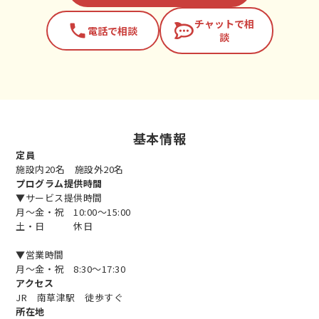
チャットで相
phone
電話で相談
談
基本情報
定員
施設内20名 施設外20名
プログラム提供時間
▼サービス提供時間
月～金・祝 10:00～15:00
土・日 休日
▼営業時間
月～金・祝 8:30～17:30
アクセス
JR 南草津駅 徒歩すぐ
所在地