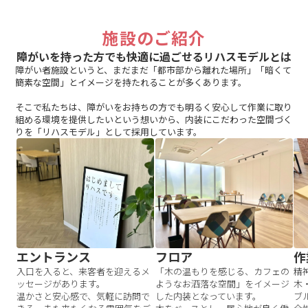
施設のご紹介
障がいを持った方でも快適に過ごせるリハスモデルとは
障がい者施設というと、まだまだ「都市部から離れた場所」「暗くて
簡素な空間」とイメージを持たれることが多くあります。
そこで私たちは、障がいをお持ちの方でも明るく安心して作業に取り
組める環境を提供したいという想いから、内装にこだわった空間づく
りを「リハスモデル」として採用しています。
エントランス
フロア
作
入口を入ると、来客者を迎えるメ
「木の温もりを感じる、カフェの
精
ッセージがあります。
ようなお洒落な空間」をイメージ
木
温かさと安心感で、気軽に訪問で
した内装となっています。
ブ