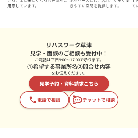
きる、また来たくなる雰囲気をご
木をベースとし、居心地が良く働
全
用意しています。
きやすい空間を提供します。
て
リハスワーク草津
見学・面談のご相談も受付中！
お電話は平日9:00～17:00で承ります。
①希望する事業所名②問合せ内容
をお伝えください。
見学予約・資料請求こちら
phone
電話で相談
チャットで相談