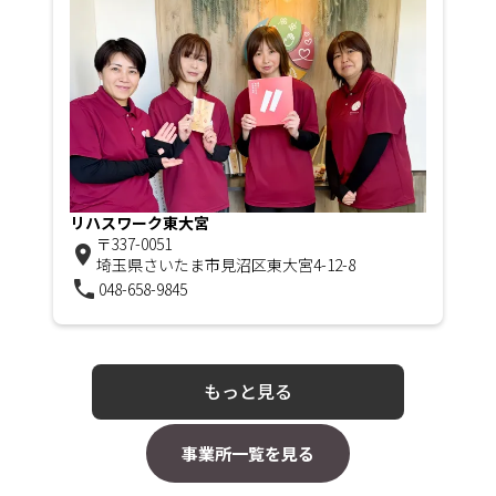
リハスワーク東大宮
〒337-0051
room
埼玉県さいたま市見沼区東大宮4-12-8
phone
048-658-9845
もっと見る
事業所一覧を見る