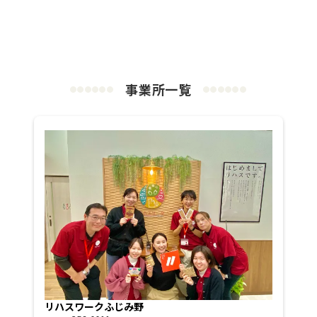
事業所一覧
●
●
●
●
●
●
●
●
●
●
●
●
リハスワークふじみ野