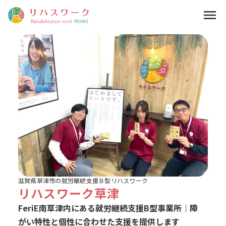
menu
滋賀県草津市の就労継続支援Ｂ型リハスワーク
リハスワーク草津
FeriE南草津内にある就労継続支援B型事業所｜障
がい特性と個性に合わせた支援を提供します