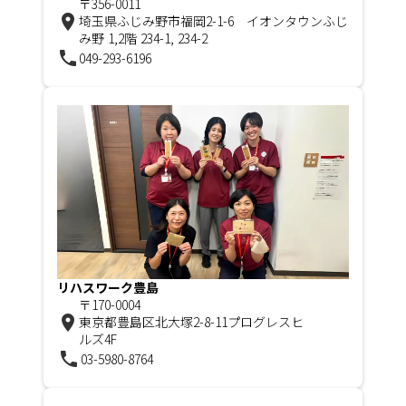
〒356-0011
room
埼玉県ふじみ野市福岡2-1-6 イオンタウンふじ
み野 1,2階 234-1, 234-2
phone
049-293-6196
リハスワーク豊島
〒170-0004
room
東京都豊島区北大塚2-8-11プログレスヒ
ルズ4F
phone
03-5980-8764