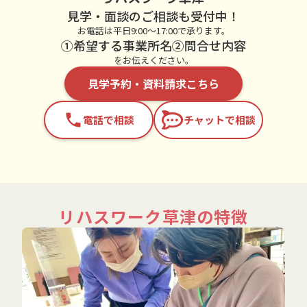
見学・面談のご相談も受付中！
お電話は平日9:00～17:00で承ります。
①希望する事業所名②問合せ内容
をお伝えください。
見学予約・資料請求こちら
phone
電話で相談
チャットで相談
リハスワーク草津の特徴