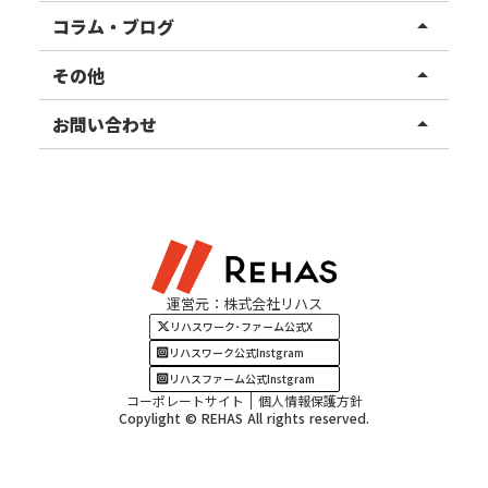
リハスファーム
関東エリア
コラム・ブログ
arrow_drop_up
東北エリア
事業所ブログ
その他
arrow_drop_up
甲信越エリア
ご利用者様の声
お知らせ
お問い合わせ
arrow_drop_up
北陸エリア
お役立ちコラム
よくある質問
資料請求
東海エリア
見学・相談
関西エリア
運営元：株式会社リハス
四国・九州エリア
リハスワーク･ファーム公式X
リハスワーク公式Instgram
リハスファーム公式Instgram
コーポレートサイト
個人情報保護方針
Copylight © REHAS All rights reserved.