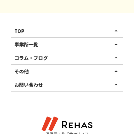
TOP
arrow_drop_up
リハスワーク
事業所一覧
arrow_drop_up
リハスファーム
関東エリア
コラム・ブログ
arrow_drop_up
東北エリア
事業所ブログ
その他
arrow_drop_up
甲信越エリア
ご利用者様の声
お知らせ
お問い合わせ
arrow_drop_up
北陸エリア
お役立ちコラム
よくある質問
資料請求
東海エリア
見学・相談
関西エリア
運営元：株式会社リハス