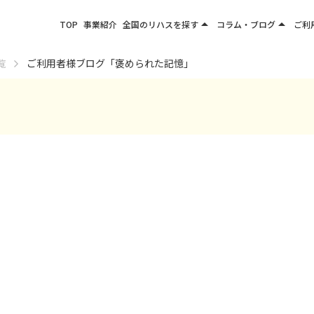
arrow_drop_up
arrow_drop_up
TOP
事業紹介
全国のリハスを探す
コラム・ブログ
ご利
関東エリア
お役立ちコラム
覧
ご利用者様ブログ「褒められた記憶」
東北エリア
事業所ブログ
甲信越エリア
北陸エリア
東海エリア
関西エリア
四国・九州エリア