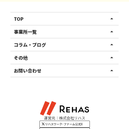
TOP
arrow_drop_up
リハスワーク
事業所一覧
arrow_drop_up
リハスファーム
関東エリア
コラム・ブログ
arrow_drop_up
東北エリア
事業所ブログ
その他
arrow_drop_up
甲信越エリア
ご利用者様の声
お知らせ
お問い合わせ
arrow_drop_up
北陸エリア
お役立ちコラム
よくある質問
資料請求
東海エリア
見学・相談
関西エリア
運営元：株式会社リハス
四国・九州エリア
リハスワーク･ファーム公式X