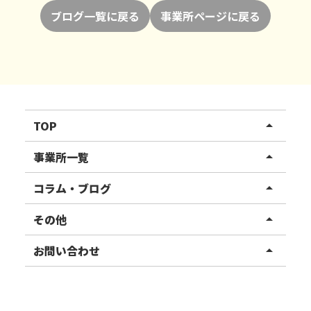
ブログ一覧に戻る
事業所ページに戻る
TOP
arrow_drop_up
リハスワーク
事業所一覧
arrow_drop_up
リハスファーム
関東エリア
コラム・ブログ
arrow_drop_up
東北エリア
事業所ブログ
その他
arrow_drop_up
甲信越エリア
ご利用者様の声
お知らせ
お問い合わせ
arrow_drop_up
北陸エリア
お役立ちコラム
よくある質問
資料請求
東海エリア
見学・相談