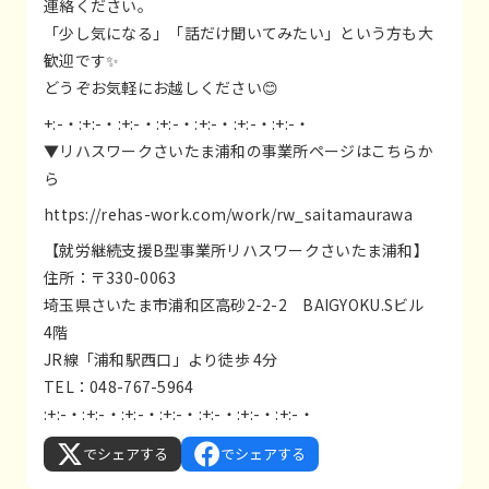
連絡ください。
「少し気になる」「話だけ聞いてみたい」という方も大
歓迎です✨
どうぞお気軽にお越しください😊
+:-・:+:-・:+:-・:+:-・:+:-・:+:-・:+:-・
▼リハスワークさいたま浦和の事業所ページはこちらか
ら
https://rehas-work.com/work/rw_saitamaurawa
【就労継続支援B型事業所リハスワークさいたま浦和】
住所：〒330-0063
埼玉県さいたま市浦和区高砂2-2-2 BAIGYOKU.Sビル
4階
JR線「浦和駅西口」より徒歩 4分
TEL：048-767-5964
:+:-・:+:-・:+:-・:+:-・:+:-・:+:-・:+:-・
でシェアする
でシェアする