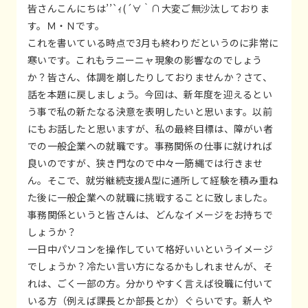
皆さんこんにちは’’`ｨ(´∀｀∩大変ご無沙汰しておりま
す。Ｍ・Ｎです。
これを書いている時点で3月も終わりだというのに非常に
寒いです。これもラニーニャ現象の影響なのでしょう
か？皆さん、体調を崩したりしておりませんか？さて、
話を本題に戻しましょう。今回は、新年度を迎えるとい
う事で私の新たなる決意を表明したいと思います。以前
にもお話したと思いますが、私の最終目標は、障がい者
での一般企業への就職です。事務関係の仕事に就ければ
良いのですが、狭き門なので中々一筋縄では行きませ
ん。そこで、就労継続支援A型に通所して経験を積み重ね
た後に一般企業への就職に挑戦することに致しました。
事務関係というと皆さんは、どんなイメージをお持ちで
しょうか？
一日中パソコンを操作していて格好いいというイメージ
でしょうか？冷たい言い方になるかもしれませんが、そ
れは、ごく一部の方。分かりやすく言えば役職に付いて
いる方（例えば課長とか部長とか）ぐらいです。新人や