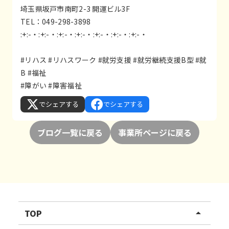
埼玉県坂戸市南町2-3 開運ビル3F
TEL：049-298-3898
:+:-・:+:-・:+:-・:+:-・:+:-・:+:-・:+:-・
#リハス
#リハスワーク
#就労支援
#就労継続支援B型
#就
B
#福祉
#障がい
#障害福祉
でシェアする
でシェアする
ブログ一覧に戻る
事業所ページに戻る
TOP
arrow_drop_up