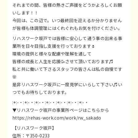
それまでの間、皆様の熱きご声援をどうかよろしくお願
いします！！
今回は、この辺で。いつ最終回を迎えるか分かりません
が皆様も体調管理にはくれぐれもお気を付けください。
リハスワーク坂戸では皆様に安心して通う事の出来る事
業所を日々目指し支援を行っております🌷
環境の提供と様々な配慮や理解を通して
皆様の成長と人生を応援🥳させて頂いております♬
私と共に働いて下さるスタッフの皆さんは私の自慢です
🌸
是非リハスワーク坂戸に一度見学にいらして下さい♬い
つでもお待ちしております。
:+:-・:+:-・:+:-・:+:-・:+:-・:+:-・:+:-・
▼リハスワーク坂戸の事業所ページはこちらから
https://rehas-work.com/work/rw_sakado
【リハスワーク坂戸】
住所：〒350-0233