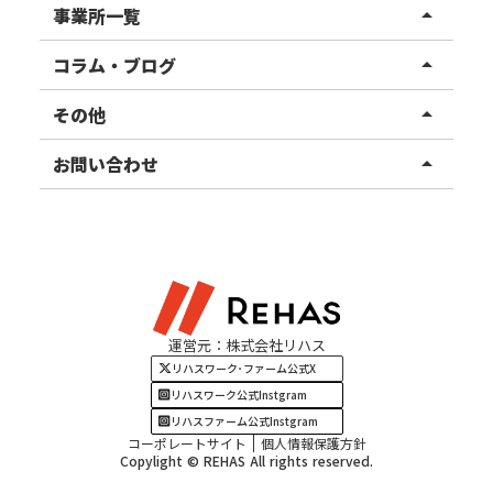
リハスワーク
事業所一覧
arrow_drop_up
リハスファーム
関東エリア
コラム・ブログ
arrow_drop_up
東北エリア
事業所ブログ
その他
arrow_drop_up
甲信越エリア
ご利用者様の声
お知らせ
お問い合わせ
arrow_drop_up
北陸エリア
お役立ちコラム
よくある質問
資料請求
東海エリア
見学・相談
関西エリア
運営元：株式会社リハス
四国・九州エリア
リハスワーク･ファーム公式X
リハスワーク公式Instgram
リハスファーム公式Instgram
コーポレートサイト
個人情報保護方針
Copylight © REHAS All rights reserved.