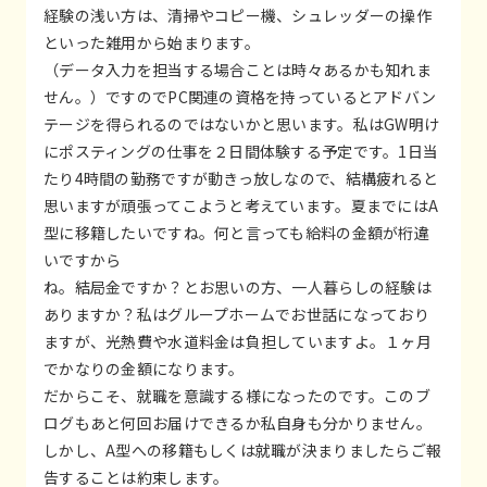
経験の浅い方は、清掃やコピー機、シュレッダーの操作
といった雑用から始まります。
（データ入力を担当する場合ことは時々あるかも知れま
せん。）ですのでPC関連の資格を持っているとアドバン
テージを得られるのではないかと思います。私はGW明け
にポスティングの仕事を２日間体験する予定です。1日当
たり4時間の勤務ですが動きっ放しなので、結構疲れると
思いますが頑張ってこようと考えています。夏までにはA
型に移籍したいですね。何と言っても給料の金額が桁違
いですから
ね。結局金ですか？とお思いの方、一人暮らしの経験は
ありますか？私はグループホームでお世話になっており
ますが、光熱費や水道料金は負担していますよ。１ヶ月
でかなりの金額になります。
だからこそ、就職を意識する様になったのです。このブ
ログもあと何回お届けできるか私自身も分かりません。
しかし、A型への移籍もしくは就職が決まりましたらご報
告することは約束します。