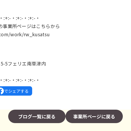
-・:+:-・:+:-・:+:-・
の事業所ページはこちらから
.com/work/rw_kusatsu
】
15-5フェリエ南草津内
-・:+:-・:+:-・:+:-・
でシェアする
ブログ一覧に戻る
事業所ページに戻る