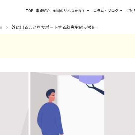
arrow_drop_up
arrow_drop_up
TOP
事業紹介
全国のリハスを探す
コラム・ブログ
ご利
関東エリア
お役立ちコラム
覧
外に出ることをサポートする就労継続支援B...
東北エリア
事業所ブログ
甲信越エリア
北陸エリア
東海エリア
関西エリア
四国・九州エリア