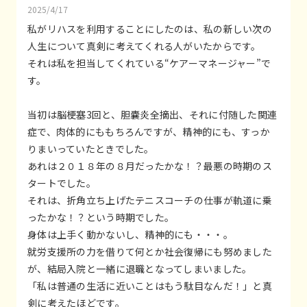
2025/4/17
私がリハスを利用することにしたのは、私の新しい次の
人生について真剣に考えてくれる人がいたからです。
それは私を担当してくれている“ケアーマネージャー”で
す。
当初は脳梗塞3回と、胆嚢炎全摘出、それに付随した関連
症で、肉体的にももちろんですが、精神的にも、すっか
りまいっていたときでした。
あれは２０１８年の８月だったかな！？最悪の時期のス
タートでした。
それは、折角立ち上げたテニスコーチの仕事が軌道に乗
ったかな！？という時期でした。
身体は上手く動かないし、精神的にも・・・。
就労支援所の力を借りて何とか社会復帰にも努めました
が、結局入院と一緒に退職となってしまいました。
「私は普通の生活に近いことはもう駄目なんだ！」と真
剣に考えたほどです。