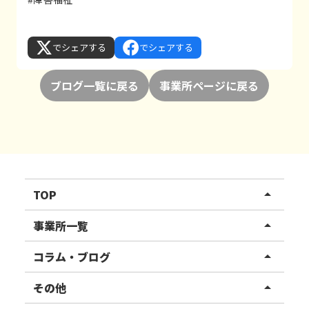
でシェアする
でシェアする
ブログ一覧に戻る
事業所ページに戻る
TOP
arrow_drop_up
リハスワーク
事業所一覧
arrow_drop_up
リハスファーム
関東エリア
コラム・ブログ
arrow_drop_up
東北エリア
事業所ブログ
その他
arrow_drop_up