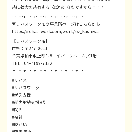
共に社会を共有する“なかま”なのですから・・・
:+:-・:+:-・:+:-・:+:-・:+:-・:+:-・:+:-・
▼リハスワーク柏の事業所ページはこちらから
https://rehas-work.com/work/rw_kashiwa
【リハスワーク柏】
住所：〒277-0011
千葉県柏市東上町3-8 柏パークホームズ1階
TEL：04-7199-7132
:+:-・:+:-・:+:-・:+:-・:+:-・:+:-・:+:-・
#リハス
#リハスワーク
#就労支援
#就労継続支援B型
#就B
#福祉
#障がい
#障害福祉