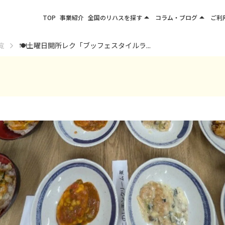
arrow_drop_up
arrow_drop_up
TOP
事業紹介
全国のリハスを探す
コラム・ブログ
ご利
関東エリア
お役立ちコラム
覧
🍽️土曜日開所レク「ブッフェスタイルラ...
東北エリア
事業所ブログ
甲信越エリア
北陸エリア
東海エリア
関西エリア
四国・九州エリア