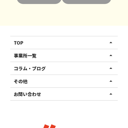
TOP
arrow_drop_up
リハスワーク
事業所一覧
arrow_drop_up
リハスファーム
関東エリア
コラム・ブログ
arrow_drop_up
東北エリア
事業所ブログ
その他
arrow_drop_up
甲信越エリア
ご利用者様の声
お知らせ
お問い合わせ
arrow_drop_up
北陸エリア
お役立ちコラム
よくある質問
資料請求
東海エリア
見学・相談