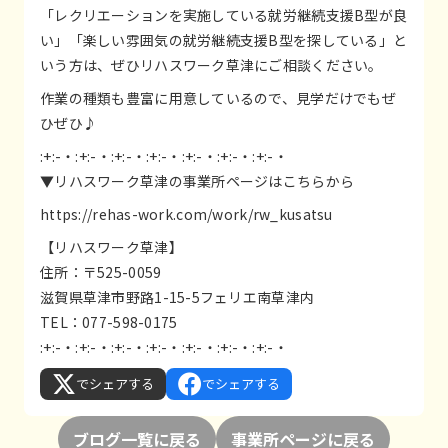
「レクリエーションを実施している就労継続支援B型が良
い」「楽しい雰囲気の就労継続支援B型を探している」と
いう方は、ぜひリハスワーク草津にご相談ください。
作業の種類も豊富に用意しているので、見学だけでもぜ
ひぜひ♪
:+:-・:+:-・:+:-・:+:-・:+:-・:+:-・:+:-・
▼リハスワーク草津の事業所ページはこちらから
https://rehas-work.com/work/rw_kusatsu
【リハスワーク草津】
住所：〒525-0059
滋賀県草津市野路1-15-5フェリエ南草津内
TEL：077-598-0175
:+:-・:+:-・:+:-・:+:-・:+:-・:+:-・:+:-・
でシェアする
でシェアする
ブログ一覧に戻る
事業所ページに戻る