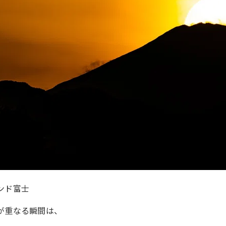
ンド富士
が重なる瞬間は、
。