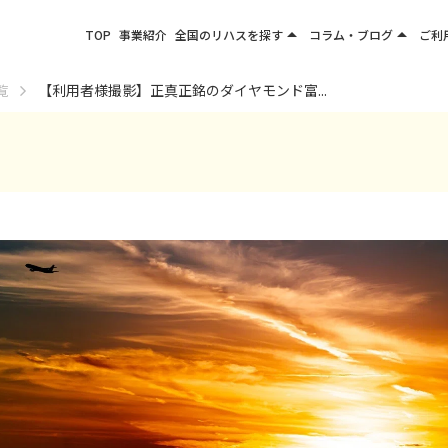
arrow_drop_up
arrow_drop_up
TOP
事業紹介
全国のリハスを探す
コラム・ブログ
ご利
関東エリア
お役立ちコラム
覧
【利用者様撮影】正真正銘のダイヤモンド富...
東北エリア
事業所ブログ
甲信越エリア
北陸エリア
東海エリア
関西エリア
四国・九州エリア