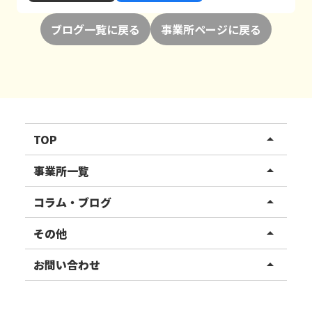
ブログ一覧に戻る
事業所ページに戻る
TOP
arrow_drop_up
リハスワーク
事業所一覧
arrow_drop_up
リハスファーム
関東エリア
コラム・ブログ
arrow_drop_up
東北エリア
事業所ブログ
その他
arrow_drop_up
甲信越エリア
ご利用者様の声
お知らせ
お問い合わせ
arrow_drop_up
北陸エリア
お役立ちコラム
よくある質問
資料請求