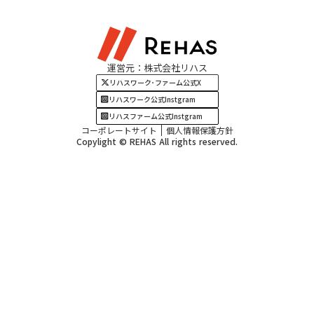
東海エリア
見学・相談
関西エリア
運営元：株式会社リハス
四国・九州エリア
リハスワーク･ファーム公式X
リハスワーク公式Instgram
リハスファーム公式Instgram
コーポレートサイト
個人情報保護方針
Copylight © REHAS All rights reserved.