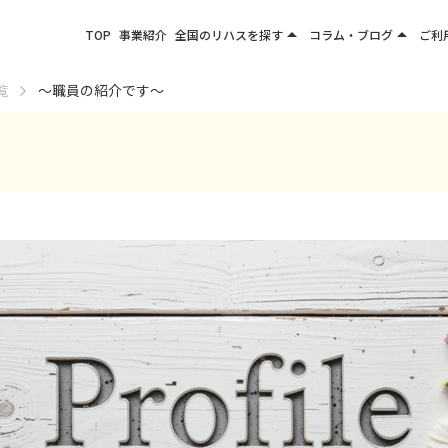
arrow_drop_up
arrow_drop_up
TOP
事業紹介
全国のリハスを探す
コラム・ブログ
ご利
関東エリア
お役立ちコラム
覧
～職員の紹介です～
東北エリア
事業所ブログ
甲信越エリア
北陸エリア
東海エリア
関西エリア
四国・九州エリア