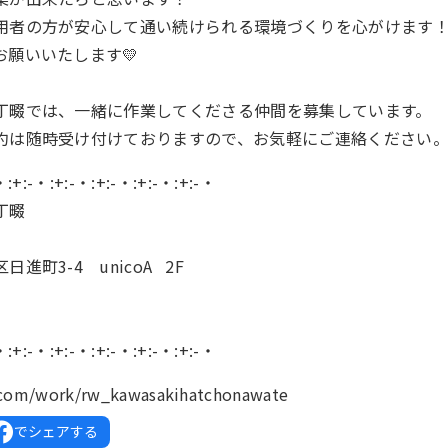
用者の方が安心して通い続けられる環境づくりを心がけます
お願いいたします💛
丁畷では、一緒に作業してくださる仲間を募集しています。
約は随時受け付けておりますので、お気軽にご連絡ください
・:+:-・:+:-・:+:-・:+:-・:+:-・
丁畷
進町3-4 unicoA 2F
・:+:-・:+:-・:+:-・:+:-・:+:-・
k.com/work/rw_kawasakihatchonawate
でシェアする