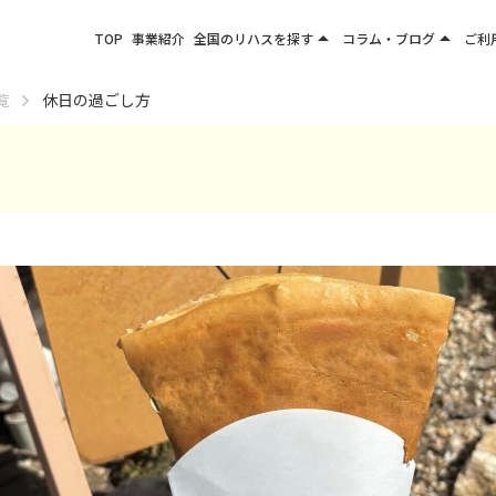
arrow_drop_up
arrow_drop_up
TOP
事業紹介
全国のリハスを探す
コラム・ブログ
ご利
関東エリア
お役立ちコラム
覧
休日の過ごし方
東北エリア
事業所ブログ
甲信越エリア
北陸エリア
東海エリア
関西エリア
四国・九州エリア