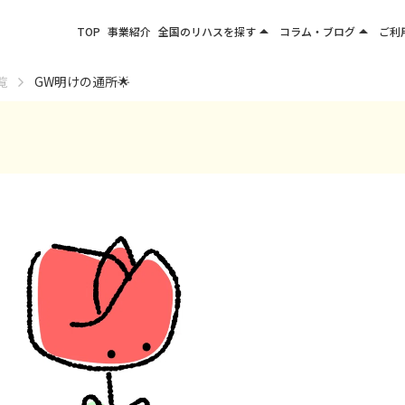
arrow_drop_up
arrow_drop_up
TOP
事業紹介
全国のリハスを探す
コラム・ブログ
ご利
関東エリア
お役立ちコラム
覧
GW明けの通所🌟
東北エリア
事業所ブログ
甲信越エリア
北陸エリア
東海エリア
関西エリア
四国・九州エリア