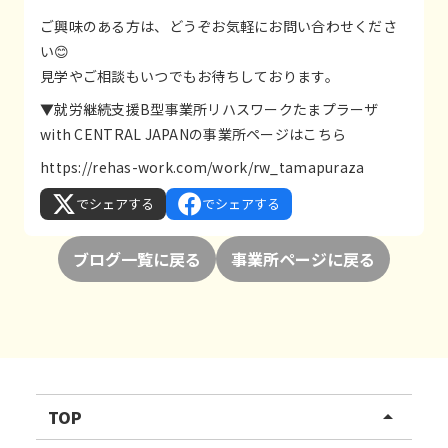
ご興味のある方は、どうぞお気軽にお問い合わせくださ
い😊
見学やご相談もいつでもお待ちしております。
▼就労継続支援B型事業所リハスワークたまプラーザ
with CENTRAL JAPANの事業所ページはこちら
https://rehas-work.com/work/rw_tamapuraza
でシェアする
でシェアする
ブログ一覧に戻る
事業所ページに戻る
TOP
arrow_drop_up