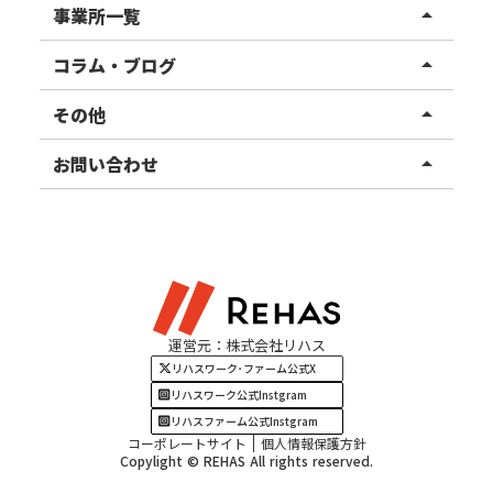
リハスワーク
事業所一覧
arrow_drop_up
リハスファーム
関東エリア
コラム・ブログ
arrow_drop_up
東北エリア
事業所ブログ
その他
arrow_drop_up
甲信越エリア
ご利用者様の声
お知らせ
お問い合わせ
arrow_drop_up
北陸エリア
お役立ちコラム
よくある質問
資料請求
東海エリア
見学・相談
関西エリア
運営元：株式会社リハス
四国・九州エリア
リハスワーク･ファーム公式X
リハスワーク公式Instgram
リハスファーム公式Instgram
コーポレートサイト
個人情報保護方針
Copylight © REHAS All rights reserved.