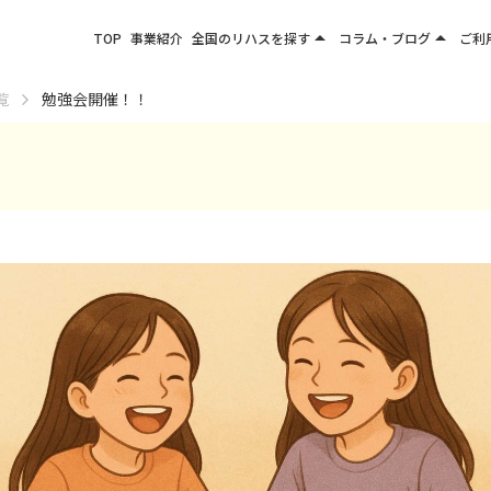
arrow_drop_up
arrow_drop_up
TOP
事業紹介
全国のリハスを探す
コラム・ブログ
ご利
関東エリア
お役立ちコラム
覧
勉強会開催！！
東北エリア
事業所ブログ
甲信越エリア
北陸エリア
東海エリア
関西エリア
四国・九州エリア