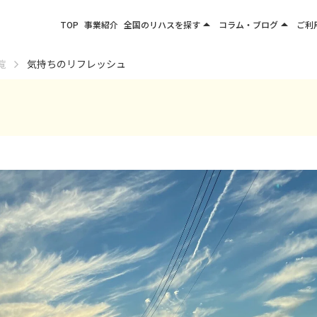
arrow_drop_up
arrow_drop_up
TOP
事業紹介
全国のリハスを探す
コラム・ブログ
ご利
関東エリア
お役立ちコラム
覧
気持ちのリフレッシュ
東北エリア
事業所ブログ
甲信越エリア
北陸エリア
東海エリア
関西エリア
四国・九州エリア