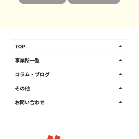
TOP
arrow_drop_up
リハスワーク
事業所一覧
arrow_drop_up
リハスファーム
関東エリア
コラム・ブログ
arrow_drop_up
東北エリア
事業所ブログ
その他
arrow_drop_up
甲信越エリア
ご利用者様の声
お知らせ
お問い合わせ
arrow_drop_up
北陸エリア
お役立ちコラム
よくある質問
資料請求
東海エリア
見学・相談