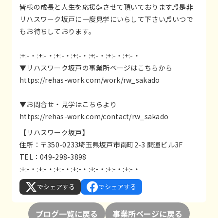
皆様の成長と人生を応援🥳させて頂いております♬是非
リハスワーク坂戸に一度見学にいらして下さい♬いつで
もお待ちしております。
:+:-・:+:-・:+:-・:+:-・:+:-・:+:-・:+:-・
▼リハスワーク坂戸の事業所ページはこちらから
https://rehas-work.com/work/rw_sakado
▼お問合せ・見学はこちらより
https://rehas-work.com/contact/rw_sakado
【リハスワーク坂戸】
住所：〒350-0233埼玉県坂戸市南町2-3 開運ビル3F
TEL：049-298-3898
:+:-・:+:-・:+:-・:+:-・:+:-・:+:-・:+:-・
でシェアする
でシェアする
ブログ一覧に戻る
事業所ページに戻る