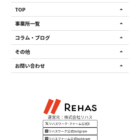
TOP
arrow_drop_up
リハスワーク
事業所一覧
arrow_drop_up
リハスファーム
関東エリア
コラム・ブログ
arrow_drop_up
東北エリア
事業所ブログ
その他
arrow_drop_up
甲信越エリア
ご利用者様の声
お知らせ
お問い合わせ
arrow_drop_up
北陸エリア
お役立ちコラム
よくある質問
資料請求
東海エリア
見学・相談
関西エリア
運営元：株式会社リハス
四国・九州エリア
リハスワーク･ファーム公式X
リハスワーク公式Instgram
リハスファーム公式Instgram