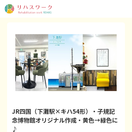
JR四国（下灘駅×キハ54形）・子規記
念博物館オリジナル作成・黄色→緑色に
♪