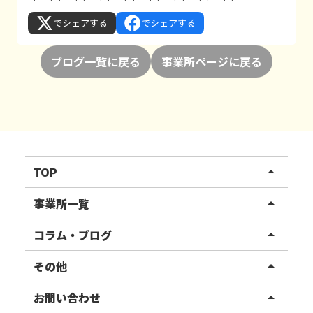
でシェアする
でシェアする
ブログ一覧に戻る
事業所ページに戻る
TOP
arrow_drop_up
リハスワーク
事業所一覧
arrow_drop_up
リハスファーム
関東エリア
コラム・ブログ
arrow_drop_up
東北エリア
事業所ブログ
その他
arrow_drop_up
甲信越エリア
ご利用者様の声
お知らせ
お問い合わせ
arrow_drop_up