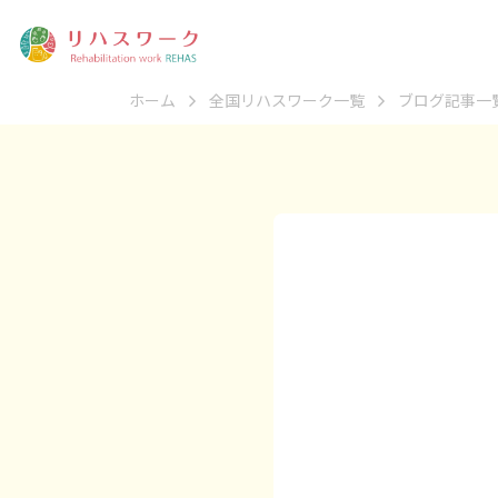
ホーム
全国リハスワーク一覧
ブログ記事一