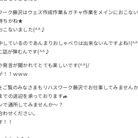
ワーク藤沢はウェス作成作業＆ガチャ作業をメインにおこな
待ちかね★
こないました(^^♪
しているのであんまりおしゃべりは出来ないんですよね!(^^)
話が弾むんです(^^♪
発言が聞かれてとても楽しいです(^^)/
が！！ｗｗｗ
をご覧のみなさまもリハスワーク藤沢でお仕事してみません
までの送迎を承っております🚙
ンで通所してみませんか～？
合わせください。
す！！