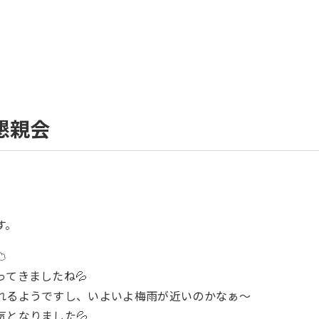
懇親会
す。
☁
てきましたね💦
れるようですし、いよいよ梅雨が近いのかなぁ～
気となりました💦