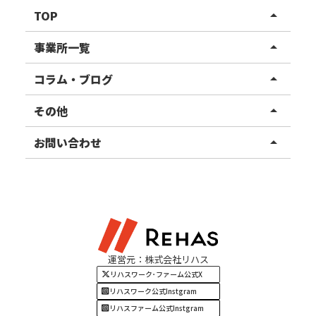
TOP
arrow_drop_up
リハスワーク
事業所一覧
arrow_drop_up
リハスファーム
関東エリア
コラム・ブログ
arrow_drop_up
東北エリア
事業所ブログ
その他
arrow_drop_up
甲信越エリア
ご利用者様の声
お知らせ
お問い合わせ
arrow_drop_up
北陸エリア
お役立ちコラム
よくある質問
資料請求
東海エリア
見学・相談
関西エリア
運営元：株式会社リハス
四国・九州エリア
リハスワーク･ファーム公式X
リハスワーク公式Instgram
リハスファーム公式Instgram