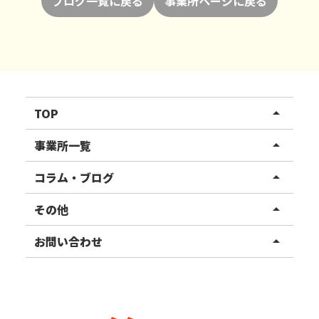
ブログ一覧に戻る
事業所ページに戻る
TOP
arrow_drop_up
リハスワーク
事業所一覧
arrow_drop_up
リハスファーム
関東エリア
コラム・ブログ
arrow_drop_up
東北エリア
事業所ブログ
その他
arrow_drop_up
甲信越エリア
ご利用者様の声
お知らせ
お問い合わせ
arrow_drop_up
北陸エリア
お役立ちコラム
よくある質問
資料請求
東海エリア
見学・相談