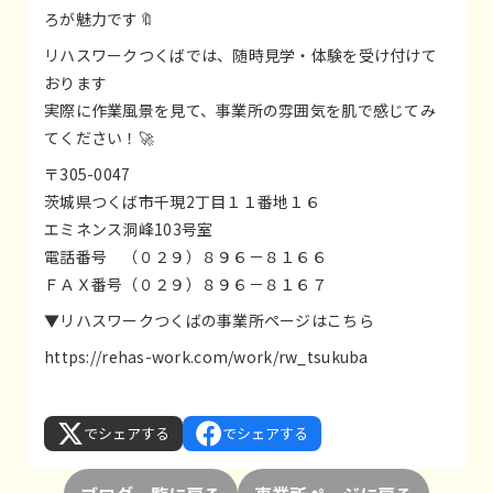
ろが魅力です🔖
リハスワークつくばでは、随時見学・体験を受け付けて
おります
実際に作業風景を見て、事業所の雰囲気を肌で感じてみ
てください！🚀
〒305-0047
茨城県つくば市千現2丁目１１番地１６
エミネンス洞峰103号室
電話番号 （０２９）８９６－８１６６
ＦＡＸ番号（０２９）８９６－８１６７
▼リハスワークつくばの事業所ページはこちら
https://rehas-work.com/work/rw_tsukuba
でシェアする
でシェアする