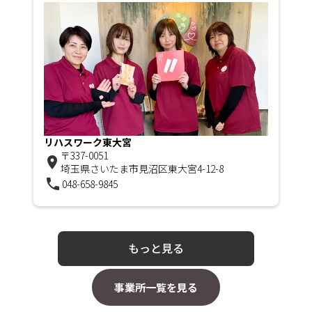
リハスワーク東大宮
〒337-0051
room
埼玉県さいたま市見沼区東大宮4-12-8
phone
048-658-9845
もっと見る
事業所一覧を見る