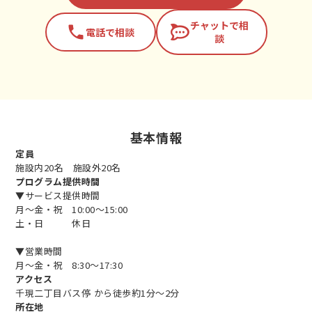
チャットで相
phone
電話で相談
談
基本情報
定員
施設内20名 施設外20名
プログラム提供時間
▼サービス提供時間
月～金・祝 10:00～15:00
土・日 休日
▼営業時間
月～金・祝 8:30～17:30
アクセス
千現二丁目バス停 から徒歩約1分〜2分
所在地