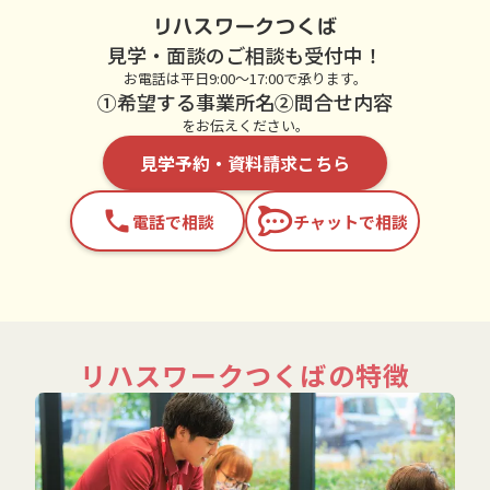
リハスワークつくば
見学・面談のご相談も受付中！
お電話は平日9:00～17:00で承ります。
①希望する事業所名②問合せ内容
をお伝えください。
見学予約・資料請求こちら
phone
電話で相談
チャットで相談
リハスワークつくばの特徴