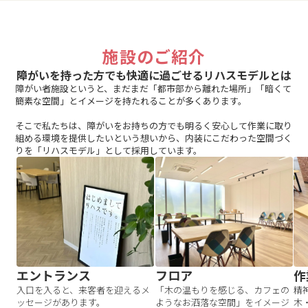
施設のご紹介
障がいを持った方でも快適に過ごせるリハスモデルとは
障がい者施設というと、まだまだ「都市部から離れた場所」「暗くて
簡素な空間」とイメージを持たれることが多くあります。
そこで私たちは、障がいをお持ちの方でも明るく安心して作業に取り
組める環境を提供したいという想いから、内装にこだわった空間づく
りを「リハスモデル」として採用しています。
エントランス
フロア
作
入口を入ると、来客者を迎えるメ
「木の温もりを感じる、カフェの
精
ッセージがあります。
ようなお洒落な空間」をイメージ
木