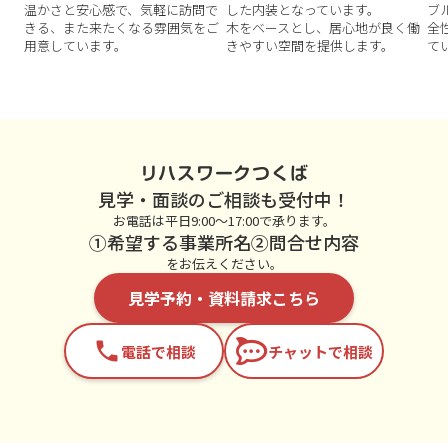
温かさと安心感で、気軽に訪問で
した内装となっています。
ブ
きる、また来たくなる雰囲気をご
木をベースとし、居心地が良く働
全
用意しています。
きやすい空間を提供します。
て
リハスワークつくば
見学・面談のご相談も受付中！
お電話は平日9:00～17:00で承ります。
①希望する事業所名②問合せ内容
をお伝えください。
見学予約・資料請求こちら
phone
電話で相談
チャットで相談