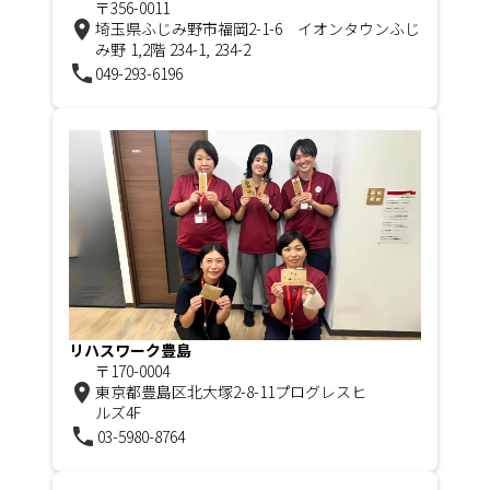
〒356-0011
room
埼玉県ふじみ野市福岡2-1-6 イオンタウンふじ
み野 1,2階 234-1, 234-2
phone
049-293-6196
リハスワーク豊島
〒170-0004
room
東京都豊島区北大塚2-8-11プログレスヒ
ルズ4F
phone
03-5980-8764