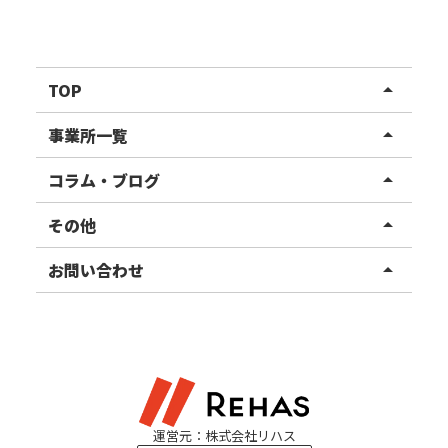
TOP
arrow_drop_up
リハスワーク
事業所一覧
arrow_drop_up
リハスファーム
関東エリア
コラム・ブログ
arrow_drop_up
東北エリア
事業所ブログ
その他
arrow_drop_up
甲信越エリア
ご利用者様の声
お知らせ
お問い合わせ
arrow_drop_up
北陸エリア
お役立ちコラム
よくある質問
資料請求
東海エリア
見学・相談
関西エリア
運営元：株式会社リハス
四国・九州エリア