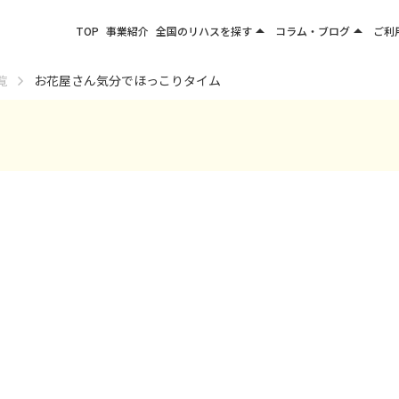
arrow_drop_up
arrow_drop_up
TOP
事業紹介
全国のリハスを探す
コラム・ブログ
ご利
関東エリア
お役立ちコラム
覧
お花屋さん気分でほっこりタイム
東北エリア
事業所ブログ
甲信越エリア
北陸エリア
東海エリア
関西エリア
四国・九州エリア