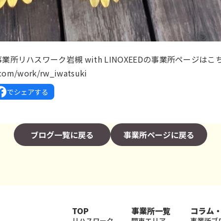
所リハスワーク岩槻 with LINOXEEDの事業所ページはこ
.com/work/rw_iwatsuki
でシェアする
ブログ一覧に戻る
事業所ページに戻る
TOP
事業所一覧
コラム
リハスワーク
関東エリア
事業所ブ