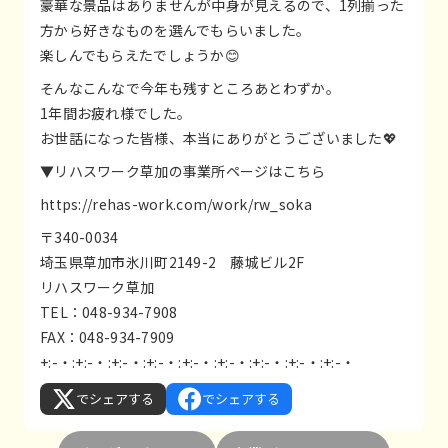
豪華な景品はありませんが中身が見えるので、1列揃った
方から好きなものを選んでもらいました。
楽しんでもらえたでしょうか😊
そんなこんなで今年も残すところあとわずか。
1年間お疲れ様でした。
お世話になった皆様、本当にありがとうございました💖
▼リハスワーク草加の事業所ページはこちら
https://rehas-work.com/work/rw_soka
〒340-0034
埼玉県草加市氷川町2149-2 藤城ビル2F
リハスワーク草加
TEL：048-934-7908
FAX：048-934-7909
+:-・:+:-・:+:-・:+:-・:+:-・:+:-・:+:-・:+:-・:+:-・
でシェアする
でシェアする