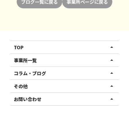
ブログ一覧に戻る
事業所ページに戻る
TOP
arrow_drop_up
リハスワーク
事業所一覧
arrow_drop_up
リハスファーム
関東エリア
コラム・ブログ
arrow_drop_up
東北エリア
事業所ブログ
その他
arrow_drop_up
甲信越エリア
ご利用者様の声
お知らせ
お問い合わせ
arrow_drop_up
北陸エリア
お役立ちコラム
よくある質問
資料請求
東海エリア
見学・相談