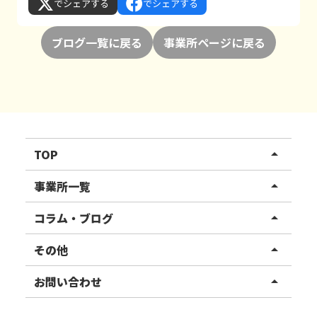
でシェアする
でシェアする
ブログ一覧に戻る
事業所ページに戻る
TOP
arrow_drop_up
リハスワーク
事業所一覧
arrow_drop_up
リハスファーム
関東エリア
コラム・ブログ
arrow_drop_up
東北エリア
事業所ブログ
その他
arrow_drop_up
甲信越エリア
ご利用者様の声
お知らせ
お問い合わせ
arrow_drop_up
北陸エリア
お役立ちコラム
よくある質問
資料請求