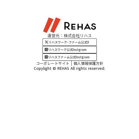
東海エリア
見学・相談
関西エリア
運営元：株式会社リハス
四国・九州エリア
リハスワーク･ファーム公式X
リハスワーク公式Instgram
リハスファーム公式Instgram
コーポレートサイト
個人情報保護方針
Copylight © REHAS All rights reserved.