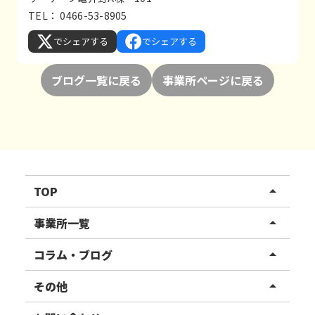
TEL： 0466-53-8905
でシェアする
でシェアする
ブログ一覧に戻る
事業所ページに戻る
TOP
arrow_drop_up
リハスワーク
事業所一覧
arrow_drop_up
リハスファーム
関東エリア
コラム・ブログ
arrow_drop_up
東北エリア
事業所ブログ
その他
arrow_drop_up
甲信越エリア
ご利用者様の声