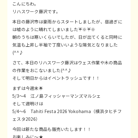
こんにちわ。
リハスワーク藤沢です。
本日の藤沢市は豪雨からスタートしましたが、昼過ぎに
は嘘のように晴れてしまいました☔🌞☔🌞
朝のうちは寒いくらいでしたが、日が出てくると同時に
気温も上昇し半袖で丁度いいような陽気となりました
(^^♪
さて、本日のリハスワーク藤沢はウェス作業や木の商品
の作業をおこないました(^^♪
そして明日からはイベントラッシュです！！
まずは今週末🌟
5/3～4 江ノ島フィッシャーマンズマルシェ
そして週明けは
5/4～6 Tahiti Festa 2026 Yokohama（横浜タヒチフ
ェスタ2026）
今回は新たな商品も販売いたします！！
お楽しみに～★