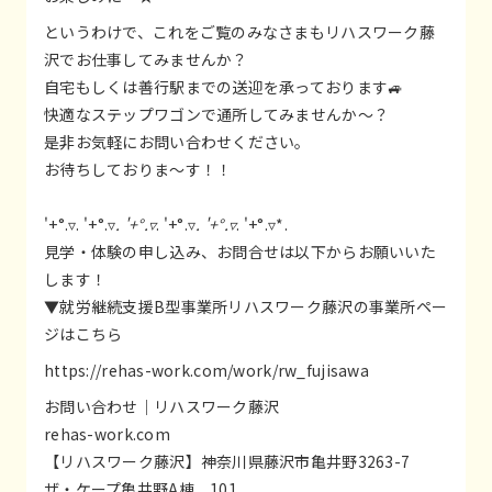
というわけで、これをご覧のみなさまもリハスワーク藤
沢でお仕事してみませんか？
自宅もしくは善行駅までの送迎を承っております🚙
快適なステップワゴンで通所してみませんか～？
是非お気軽にお問い合わせください。
お待ちしておりま～す！！
'+°.▿. '+°.▿
. '+°.▿
. '+°.▿
. '+°.▿
. '+°.▿*.
見学・体験の申し込み、お問合せは以下からお願いいた
します！
▼就労継続支援B型事業所リハスワーク藤沢の事業所ペー
ジはこちら
https://rehas-work.com/work/rw_fujisawa
お問い合わせ｜リハスワーク藤沢
rehas-work.com
【リハスワーク藤沢】神奈川県藤沢市亀井野3263-7
ザ・ケープ亀井野A棟 101