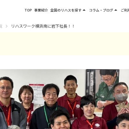
arrow_drop_up
arrow_drop_up
TOP
事業紹介
全国のリハスを探す
コラム・ブログ
ご利
関東エリア
お役立ちコラム
覧
リハスワーク横浜南に岩下社長！！
東北エリア
事業所ブログ
甲信越エリア
北陸エリア
東海エリア
関西エリア
四国・九州エリア