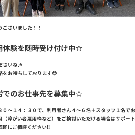
うございました！！
用体験を随時受け付け中☆
さいね🎶
絡をお待ちしております😊
労でのお仕事先を募集中☆
３０～１４：３０で、利用者さん４～６名＋スタッフ１名でお
用（障がい者雇用枠など）をご検討いただける場合はサポート
軽にご相談ください‼️