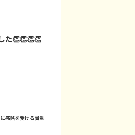
👏👏👏
共に感銘を受ける貴重