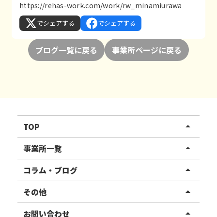
https://rehas-work.com/work/rw_minamiurawa
でシェアする
でシェアする
ブログ一覧に戻る
事業所ページに戻る
TOP
arrow_drop_up
リハスワーク
事業所一覧
arrow_drop_up
リハスファーム
関東エリア
コラム・ブログ
arrow_drop_up
東北エリア
事業所ブログ
その他
arrow_drop_up
甲信越エリア
ご利用者様の声
お知らせ
お問い合わせ
arrow_drop_up