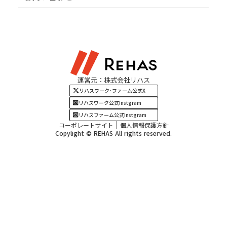
北陸エリア
お役立ちコラム
よくある質問
資料請求
東海エリア
見学・相談
関西エリア
運営元：株式会社リハス
四国・九州エリア
リハスワーク･ファーム公式X
リハスワーク公式Instgram
リハスファーム公式Instgram
コーポレートサイト
個人情報保護方針
Copylight © REHAS All rights reserved.