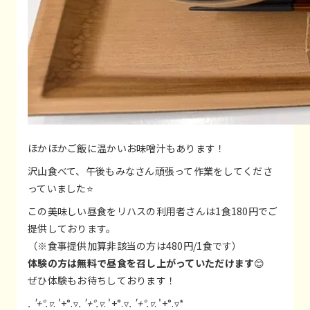
ほかほかご飯に温かいお味噌汁もあります！
沢山食べて、午後もみなさん頑張って作業をしてくださ
っていました⭐
この美味しい昼食をリハスの利用者さんは1食180円でご
提供しております。
（※食事提供加算非該当の方は480円/1食です）
体験の方は無料で昼食を召し上がっていただけます
😊
ぜひ体験もお待ちしております！
. '+°.▿
. '+°.▿
. '+°.▿
. '+°.▿
. '+°.▿
. '+°.▿*