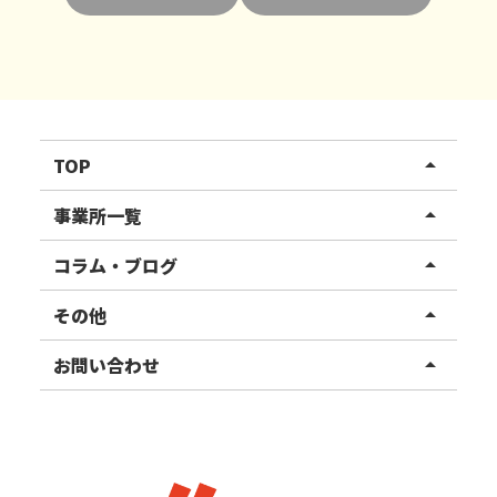
TOP
arrow_drop_up
リハスワーク
事業所一覧
arrow_drop_up
リハスファーム
関東エリア
コラム・ブログ
arrow_drop_up
東北エリア
事業所ブログ
その他
arrow_drop_up
甲信越エリア
ご利用者様の声
お知らせ
お問い合わせ
arrow_drop_up
北陸エリア
お役立ちコラム
よくある質問
資料請求
東海エリア
見学・相談