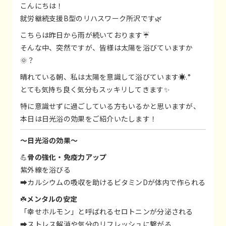
こんにちは！
就労継続支援B型のリハスワーク所沢です🌿
こちらは昨日から雨が続いております☔
そんな中、突然ですが、皆様は太陽を浴びていますか
🌞？
晴れている朝、私は太陽を意識して浴びています️☀️.°
とても気持ち良く気分もスッキリしてきます✨
特に意識せずに過ごしている方もいるかと思いますが、
本日は日光浴の効果をご紹介いたします！
〜日光浴の効果〜
💪
骨の強化・免疫力アップ
紫外線を浴びる
➡カルシウムの吸収を助けるビタミンDが体内で作られる
☘️
メンタルの安定
「幸せホルモン」と呼ばれるセロトニンが分泌される
➡ストレス解消や気分のリフレッシュに繋がる