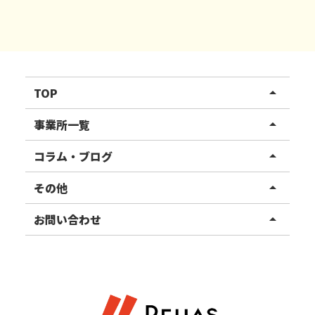
TOP
arrow_drop_up
リハスワーク
事業所一覧
arrow_drop_up
リハスファーム
関東エリア
コラム・ブログ
arrow_drop_up
東北エリア
事業所ブログ
その他
arrow_drop_up
甲信越エリア
ご利用者様の声
お知らせ
お問い合わせ
arrow_drop_up
北陸エリア
お役立ちコラム
よくある質問
資料請求
東海エリア
見学・相談
関西エリア