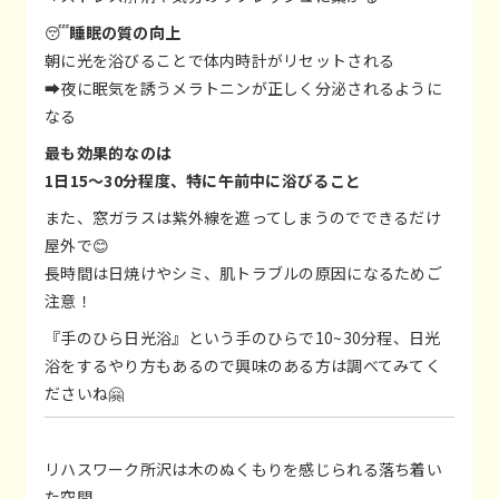
😴
睡眠の質の向上
朝に光を浴びることで体内時計がリセットされる
➡夜に眠気を誘うメラトニンが正しく分泌されるように
なる
最も効果的なのは
1日15〜30分程度、特に午前中に浴びること
また、窓ガラスは紫外線を遮ってしまうのでできるだけ
屋外で😊
長時間は日焼けやシミ、肌トラブルの原因になるためご
注意！
『手のひら日光浴』という手のひらで10~30分程、日光
浴をするやり方もあるので興味のある方は調べてみてく
ださいね🤗
リハスワーク所沢は木のぬくもりを感じられる落ち着い
た空間